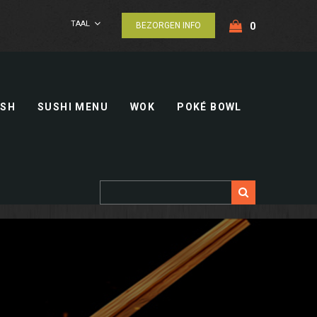
TAAL
BEZORGEN INFO
0
ISH
SUSHI MENU
WOK
POKÉ BOWL